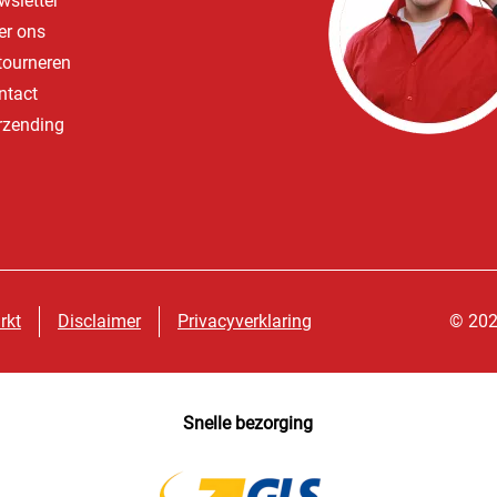
wsletter
er ons
tourneren
ntact
rzending
rkt
Disclaimer
Privacyverklaring
© 202
Snelle bezorging