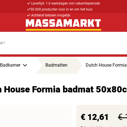
Levertijd: 1-3 werkdagen ivm vakantieperiode
50.000 producten voor in en om het huis
Achteraf betalen mogelijk
Badkamer
Badmatten
Dutch House Formia
h House Formia badmat 50x80c
€ 12,61
€ 