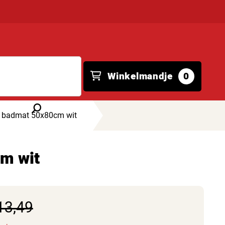
Winkelmandje
0
 badmat 50x80cm wit
m wit
13,49