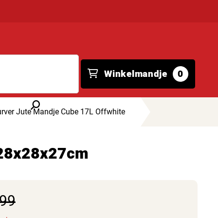
Winkelmandje
0
rver Jute Mandje Cube 17L Offwhite
e 28x28x27cm
,99