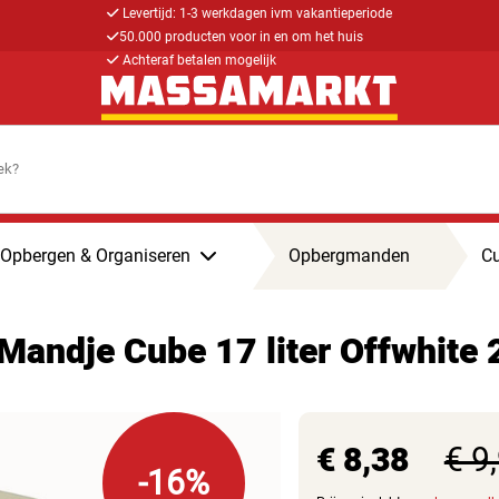
Levertijd: 1-3 werkdagen ivm vakantieperiode
50.000 producten voor in en om het huis
Achteraf betalen mogelijk
Opbergen & Organiseren
Opbergmanden
Cu
 Mandje Cube 17 liter Offwhit
€ 8,38
€ 9
-16%