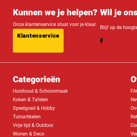
Kunnen we je helpen?
Wil je on
Onze klantenservice staat voor je klaar.
Blijf op de hoogt
Klantenservice
Categorieën
O
Huishoud & Schoonmaak
FA
Koken & Tafelen
Ne
Speelgoed & Hobby
Ov
Tuinartikelen
Re
Vrije tijd & Outdoor
Co
Wonen & Deco
Ve