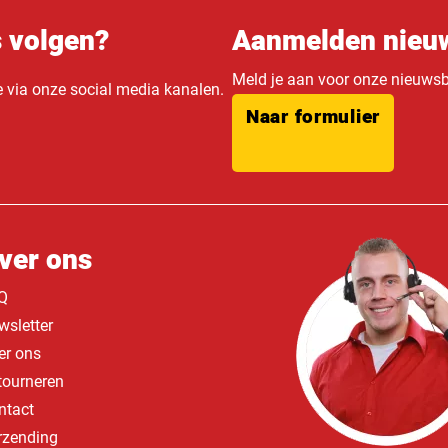
s volgen?
Aanmelden nieuw
Meld je aan voor onze nieuwsbr
e via onze social media kanalen.
Naar formulier
ver ons
Q
wsletter
er ons
tourneren
ntact
rzending