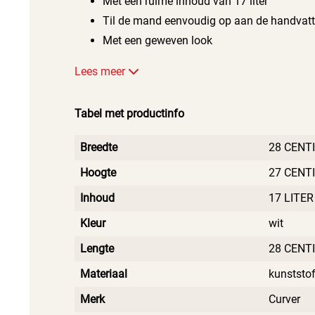
Met een ruime inhoud van 17 liter
Til de mand eenvoudig op aan de handvat
Met een geweven look
Lees meer
Tabel met productinfo
Breedte
28 CENT
Hoogte
27 CENT
Inhoud
17 LITER
Kleur
wit
Lengte
28 CENT
Materiaal
kunststo
Merk
Curver