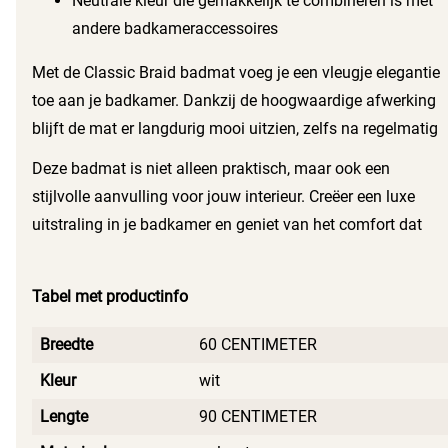
Neutrale kleur die gemakkelijk te combineren is met
andere badkameraccessoires
Met de Classic Braid badmat voeg je een vleugje elegantie
toe aan je badkamer. Dankzij de hoogwaardige afwerking
blijft de mat er langdurig mooi uitzien, zelfs na regelmatig
gebruik. Je investeert in niet alleen een functioneel product,
Deze badmat is niet alleen praktisch, maar ook een
maar ook in een stijlvol item dat de sfeer in jouw badkamer
stijlvolle aanvulling voor jouw interieur. Creëer een luxe
verhoogt.
uitstraling in je badkamer en geniet van het comfort dat
deze badmat biedt. Met de Classic Braid badmat geniet je
van elke stap die je zet.
Tabel met productinfo
Breedte
60 CENTIMETER
Kleur
wit
Lengte
90 CENTIMETER