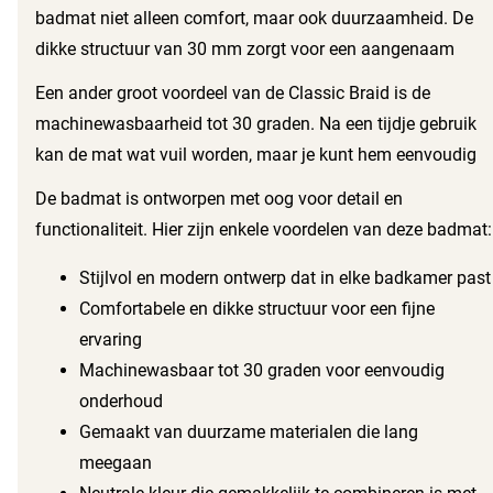
neutrale kleur zorgen voor een frisse uitstraling in elke
badmat niet alleen comfort, maar ook duurzaamheid. De
badkamer.
dikke structuur van 30 mm zorgt voor een aangenaam
gevoel onder de voeten. Je hebt altijd een zachte plek om
Een ander groot voordeel van de Classic Braid is de
op te staan, zelfs na een verfrissende douche.
machinewasbaarheid tot 30 graden. Na een tijdje gebruik
kan de mat wat vuil worden, maar je kunt hem eenvoudig
in de wasmachine doen. Dit maakt het onderhoud snel en
De badmat is ontworpen met oog voor detail en
makkelijk, zodat je meer tijd hebt om van je badkamer te
functionaliteit. Hier zijn enkele voordelen van deze badmat:
genieten.
Stijlvol en modern ontwerp dat in elke badkamer past
Comfortabele en dikke structuur voor een fijne
ervaring
Machinewasbaar tot 30 graden voor eenvoudig
onderhoud
Gemaakt van duurzame materialen die lang
meegaan