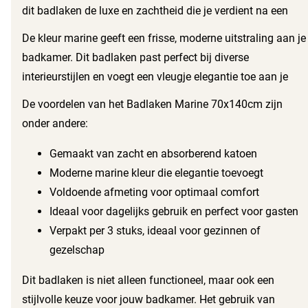
dit badlaken de luxe en zachtheid die je verdient na een
ontspannende douche of een verkwikkend bad. Gemaakt
De kleur marine geeft een frisse, moderne uitstraling aan je
van hoogwaardig katoen, voelt dit badlaken heerlijk aan op
badkamer. Dit badlaken past perfect bij diverse
je huid en absorbeert het vocht snel en effectief.
interieurstijlen en voegt een vleugje elegantie toe aan je
ruimte. Met een breedte van 70 centimeter en een lengte
De voordelen van het Badlaken Marine 70x140cm zijn
van 140 centimeter biedt het voldoende dekking en
onder andere:
comfort.
Gemaakt van zacht en absorberend katoen
Moderne marine kleur die elegantie toevoegt
Voldoende afmeting voor optimaal comfort
Ideaal voor dagelijks gebruik en perfect voor gasten
Verpakt per 3 stuks, ideaal voor gezinnen of
gezelschap
Dit badlaken is niet alleen functioneel, maar ook een
stijlvolle keuze voor jouw badkamer. Het gebruik van