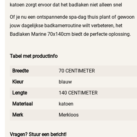
katoen zorgt ervoor dat het badlaken niet alleen snel
droogt, maar ook lang meegaat. Dit maakt het een slimme
Of je nu een ontspannende spa-dag thuis plant of gewoon
investering voor iedereen die kwaliteit en comfort
jouw dagelijkse badkamerroutine wilt verbeteren, het
waardeert.
Badlaken Marine 70x140cm biedt de perfecte oplossing.
Je geniet van het comfort en de luxe die dit badlaken met
zich meebrengt, elke keer weer.
Tabel met productinfo
Breedte
70 CENTIMETER
Kleur
blauw
Lengte
140 CENTIMETER
Materiaal
katoen
Merk
Merkloos
Vragen? Stuur een bericht!