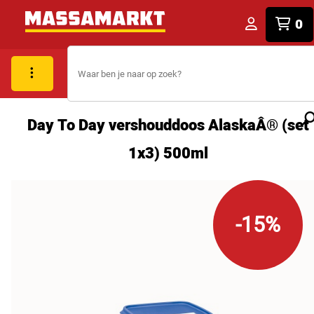
0
Day To Day vershouddoos AlaskaÂ® (set
1x3) 500ml
-15%