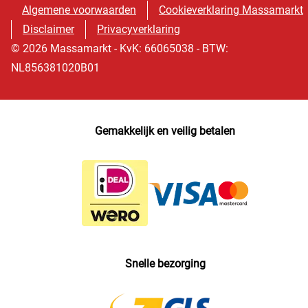
Algemene voorwaarden
Cookieverklaring Massamarkt
Disclaimer
Privacyverklaring
© 2026 Massamarkt - KvK: 66065038 - BTW:
NL856381020B01
Gemakkelijk en veilig betalen
Snelle bezorging