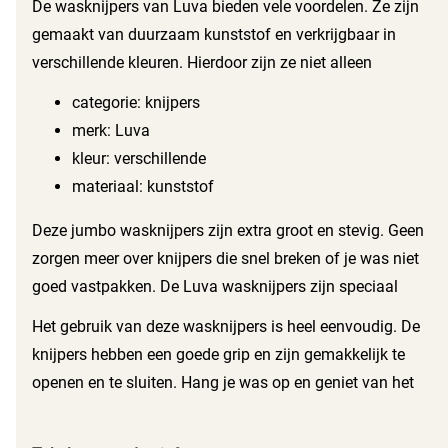
De wasknijpers van Luva bieden vele voordelen. Ze zijn
gemaakt van duurzaam kunststof en verkrijgbaar in
verschillende kleuren. Hierdoor zijn ze niet alleen
functioneel, maar ook nog eens leuk om te zien. Met deze
categorie: knijpers
knijpers droog je je wasgoed veilig en gemakkelijk.
merk: Luva
kleur: verschillende
materiaal: kunststof
Deze jumbo wasknijpers zijn extra groot en stevig. Geen
zorgen meer over knijpers die snel breken of je was niet
goed vastpakken. De Luva wasknijpers zijn speciaal
ontworpen voor langdurig gebruik. Of je nu zware
Het gebruik van deze wasknijpers is heel eenvoudig. De
handdoeken of fijne was ophangt, met deze wasknijpers zit
knijpers hebben een goede grip en zijn gemakkelijk te
je altijd goed.
openen en te sluiten. Hang je was op en geniet van het
gemak en de betrouwbaarheid van Luva wasknijpers. Je
hoeft je geen zorgen meer te maken dat je was van de lijn