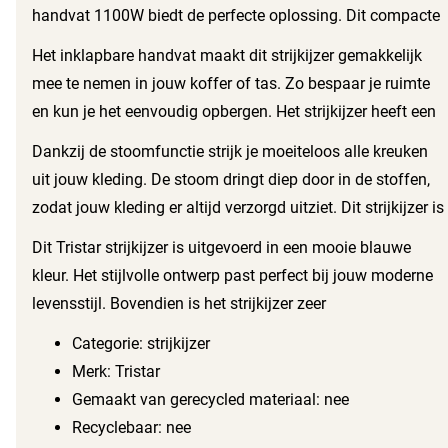
handvat 1100W biedt de perfecte oplossing. Dit compacte
en krachtige strijkijzer zorgt ervoor dat jouw kleding altijd
Het inklapbare handvat maakt dit strijkijzer gemakkelijk
glad en kreukvrij blijft, zelfs als je op reis bent.
mee te nemen in jouw koffer of tas. Zo bespaar je ruimte
en kun je het eenvoudig opbergen. Het strijkijzer heeft een
vermogen van 1100W, waardoor het snel opwarmt en je
Dankzij de stoomfunctie strijk je moeiteloos alle kreuken
binnen no-time kunt beginnen met strijken.
uit jouw kleding. De stoom dringt diep door in de stoffen,
zodat jouw kleding er altijd verzorgd uitziet. Dit strijkijzer is
ideaal voor het strijken van allerlei soorten textiel, van
Dit Tristar strijkijzer is uitgevoerd in een mooie blauwe
lichte tot zware stoffen.
kleur. Het stijlvolle ontwerp past perfect bij jouw moderne
levensstijl. Bovendien is het strijkijzer zeer
gebruiksvriendelijk en eenvoudig te bedienen, zelfs als je
Categorie: strijkijzer
haast hebt.
Merk: Tristar
Gemaakt van gerecycled materiaal: nee
Recyclebaar: nee