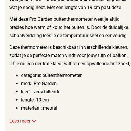
wat je nodig hebt. Met een lengte van 19 cm past deze
thermometer perfect in elke buitenomgeving. Dankzij het
Met deze Pro Garden buitenthermometer weet je altijd
gebruik van metaal als materiaal is deze thermometer
precies hoe warm of koud het buiten is. Door de duidelijke
duurzaam en bestand tegen verschillende
schaalverdeling lees je de temperatuur snel en eenvoudig
weersomstandigheden. Je kunt hem eenvoudig aan een
af. Zo ben je altijd goed voorbereid, of je nu binnen of
Deze thermometer is beschikbaar in verschillende kleuren,
muur, schutting of paal bevestigen.
buiten bent. Ideaal voor tuinliefhebbers en weerfanaten!
zodat je de perfecte match vindt voor jouw tuin of balkon.
Of je nu een neutrale kleur wilt of een opvallende tint zoekt,
de Pro Garden buitenthermometer biedt diverse opties.
categorie: buitenthermometer
merk: Pro Garden
kleur: verschillende
lengte: 19 cm
materiaal: metaal
Lees meer