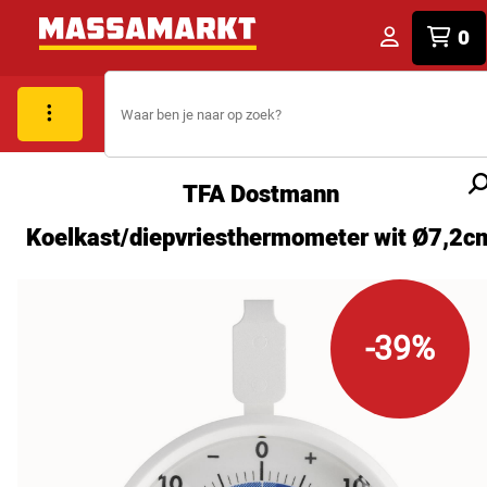
0
TFA Dostmann
Koelkast/diepvriesthermometer wit Ø7,2c
-39%