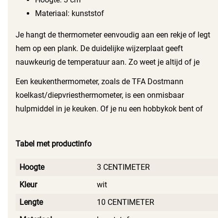
te vallen.
Materiaal: kunststof
Je hangt de thermometer eenvoudig aan een rekje of legt
hem op een plank. De duidelijke wijzerplaat geeft
nauwkeurig de temperatuur aan. Zo weet je altijd of je
koelkast of diepvries op de juiste temperatuur werkt. Dit is
Een keukenthermometer, zoals de TFA Dostmann
belangrijk om de versheid en veiligheid van je etenswaren
koelkast/diepvriesthermometer, is een onmisbaar
te garanderen.
hulpmiddel in je keuken. Of je nu een hobbykok bent of
gewoon graag zorgt voor verse producten, deze
thermometer helpt je om de optimale temperatuur te
Tabel met productinfo
behouden. Je voorkomt hiermee voedselverspilling en
geniet altijd van de beste kwaliteit van je etenswaren.
Hoogte
3 CENTIMETER
Kleur
wit
Lengte
10 CENTIMETER