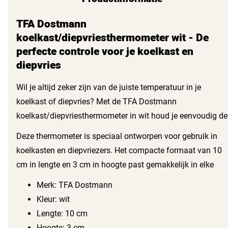
TFA Dostmann
koelkast/diepvriesthermometer wit - De
perfecte controle voor je koelkast en
diepvries
Wil je altijd zeker zijn van de juiste temperatuur in je
koelkast of diepvries? Met de TFA Dostmann
koelkast/diepvriesthermometer in wit houd je eenvoudig de
temperatuur in de gaten. Dankzij het handige formaat en
Deze thermometer is speciaal ontworpen voor gebruik in
de duidelijke wijzerplaat lees je snel af of je producten op
koelkasten en diepvriezers. Het compacte formaat van 10
de juiste temperatuur zijn opgeslagen. Zo blijven je
cm in lengte en 3 cm in hoogte past gemakkelijk in elke
etenswaren altijd vers en veilig.
koelkast of diepvries. De thermometer is gemaakt van
Merk: TFA Dostmann
stevig kunststof, wat het duurzaam en gemakkelijk te
Kleur: wit
reinigen maakt. De witte kleur zorgt ervoor dat de
Lengte: 10 cm
thermometer in elke koelkast of diepvries past, zonder op
Hoogte: 3 cm