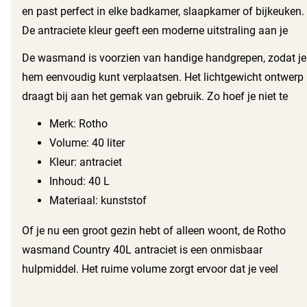
heb je voldoende ruimte om je vuile was op te bergen,
en past perfect in elke badkamer, slaapkamer of bijkeuken.
zonder dat je iedere keer naar de wasmachine hoeft te
De antraciete kleur geeft een moderne uitstraling aan je
lopen.
interieur. Daarnaast is deze wasmand gemaakt van
De wasmand is voorzien van handige handgrepen, zodat je
robuust kunststof, wat ervoor zorgt dat hij jarenlang
hem eenvoudig kunt verplaatsen. Het lichtgewicht ontwerp
meegaat.
draagt bij aan het gemak van gebruik. Zo hoef je niet te
sjouwen met een zware mand vol wasgoed. Bovendien
Merk: Rotho
zorgt het geperforeerde ontwerp voor voldoende ventilatie,
Volume: 40 liter
waardoor je wasgoed niet gaat ruiken.
Kleur: antraciet
Inhoud: 40 L
Materiaal: kunststof
Of je nu een groot gezin hebt of alleen woont, de Rotho
wasmand Country 40L antraciet is een onmisbaar
hulpmiddel. Het ruime volume zorgt ervoor dat je veel
wasgoed kunt opbergen, terwijl de stevige constructie en