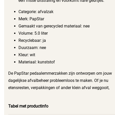
een frisse uitstraling en voorkomt nare geurtjes.
Categorie: afvalzak
Merk: PapStar
Gemaakt van gerecycled materiaal: nee
Volume: 5.0 liter
Recyclebaar: ja
Duurzaam: nee
Kleur: wit
Materiaal: kunststof
De PapStar pedaalemmerzakken zijn ontworpen om jouw
dagelijkse afvalbeheer probleemloos te maken. Of je nu
etensresten, verpakkingen of ander klein afval weggooit,
deze zakken houden alles netjes bij elkaar. Bovendien zijn
ze milieuvriendelijk omdat ze recyclebaar zijn. Zo draag je
Tabel met productinfo
ook nog eens bij aan een beter milieu.