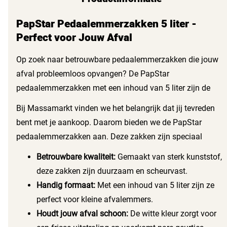
PapStar Pedaalemmerzakken 5 liter -
Perfect voor Jouw Afval
Op zoek naar betrouwbare pedaalemmerzakken die jouw
afval probleemloos opvangen? De PapStar
pedaalemmerzakken met een inhoud van 5 liter zijn de
ideale keuze voor elk huishouden. Deze zakken passen
Bij Massamarkt vinden we het belangrijk dat jij tevreden
perfect in kleine afvalemmers en zorgen ervoor dat jouw
bent met je aankoop. Daarom bieden we de PapStar
vuilnis netjes opgeborgen blijft. Dankzij de stevige
pedaalemmerzakken aan. Deze zakken zijn speciaal
kunststof kwaliteit hoef je je geen zorgen te maken over
ontworpen voor dagelijks gebruik en bieden de volgende
Betrouwbare kwaliteit:
Gemaakt van sterk kunststof,
scheuren of lekken.
voordelen:
deze zakken zijn duurzaam en scheurvast.
Handig formaat:
Met een inhoud van 5 liter zijn ze
perfect voor kleine afvalemmers.
Houdt jouw afval schoon:
De witte kleur zorgt voor