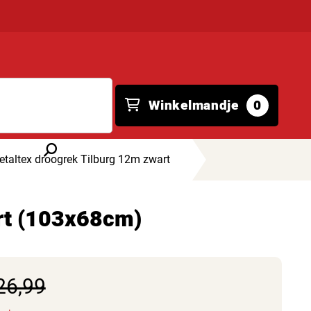
Winkelmandje
0
taltex droogrek Tilburg 12m zwart
rt (103x68cm)
26,99