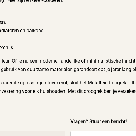
g? Hier zijn enkele voordelen:
en.
radiatoren en balkons.
ren is.
erieur. Of je nu een moderne, landelijke of minimalistische inrich
t gebruik van duurzame materialen garandeert dat je jarenlang pl
parende oplossingen toeneemt, sluit het Metaltex droogrek Tilbu
investering voor elk huishouden. Met dit droogrek ben je verzeke
Vragen? Stuur een bericht!