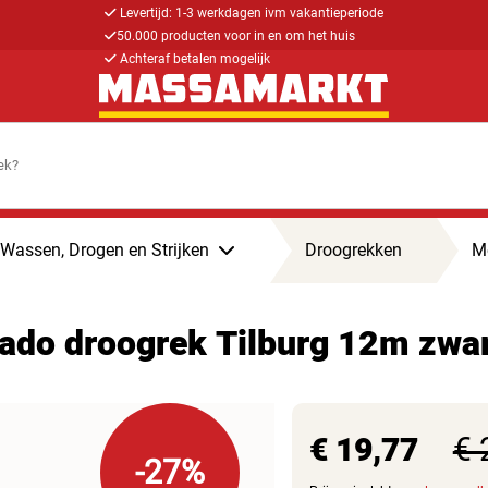
Levertijd: 1-3 werkdagen ivm vakantieperiode
50.000 producten voor in en om het huis
Achteraf betalen mogelijk
Wassen, Drogen en Strijken
Droogrekken
Me
ado droogrek Tilburg 12m zwa
€ 19,77
€ 
-27%