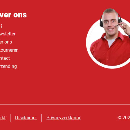
ver ons
Q
wsletter
er ons
tourneren
ntact
rzending
rkt
Disclaimer
Privacyverklaring
© 202