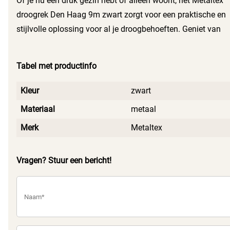
Of je nu een druk gezin hebt of alleen woont, het Metaltex
Dit maakt het een ideale keuze voor zowel grote als kleine
droogrek Den Haag 9m zwart zorgt voor een praktische en
ruimtes.
stijlvolle oplossing voor al je droogbehoeften. Geniet van
de voordelen van dit veelzijdige droogrek en ervaar het
gemak dat het met zich meebrengt in jouw dagelijkse
Tabel met productinfo
routine.
Kleur
zwart
Materiaal
metaal
Merk
Metaltex
Vragen? Stuur een bericht!