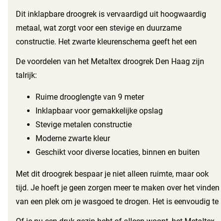
ruimte voor al je kleding, handdoeken en beddengoed. Dit
Dit inklapbare droogrek is vervaardigd uit hoogwaardig
praktische droogrek is een echte aanwinst voor elk
metaal, wat zorgt voor een stevige en duurzame
huishouden. Dankzij het slimme design past het eenvoudig
constructie. Het zwarte kleurenschema geeft het een
aan verschillende locaties, zoals aan een deur, een radiator,
moderne uitstraling, die in elk interieur past. Het gebruik
De voordelen van het Metaltex droogrek Den Haag zijn
of zelfs op je balkon.
van dit droogrek is eenvoudig en efficiënt, en je geniet van
talrijk:
de voordelen van droogde lucht voor je was. Bovendien is
het ideaal voor gebruik in een camper of caravan,
Ruime drooglengte van 9 meter
waardoor je ook onderweg nooit zonder schoon en droog
Inklapbaar voor gemakkelijke opslag
wasgoed zit.
Stevige metalen constructie
Moderne zwarte kleur
Geschikt voor diverse locaties, binnen en buiten
Met dit droogrek bespaar je niet alleen ruimte, maar ook
tijd. Je hoeft je geen zorgen meer te maken over het vinden
van een plek om je wasgoed te drogen. Het is eenvoudig te
verplaatsen en in te klappen wanneer je het niet gebruikt.