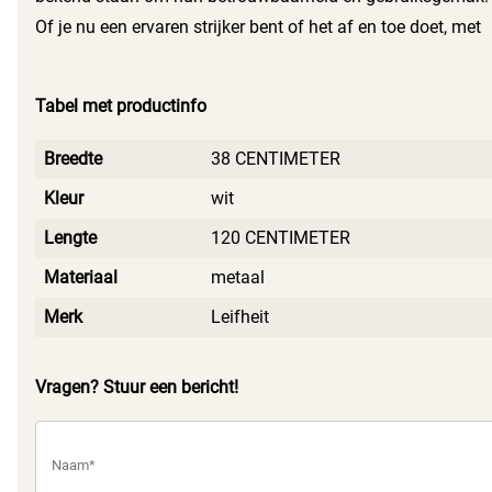
Of je nu een ervaren strijker bent of het af en toe doet, met
Leifheit ga je voor kwaliteit en comfort. Elke strijkplank is
ontworpen met de gebruiker in gedachten, zodat jij met
Tabel met productinfo
plezier kunt strijken.
Breedte
38 CENTIMETER
Kleur
wit
Lengte
120 CENTIMETER
Materiaal
metaal
Merk
Leifheit
Vragen? Stuur een bericht!