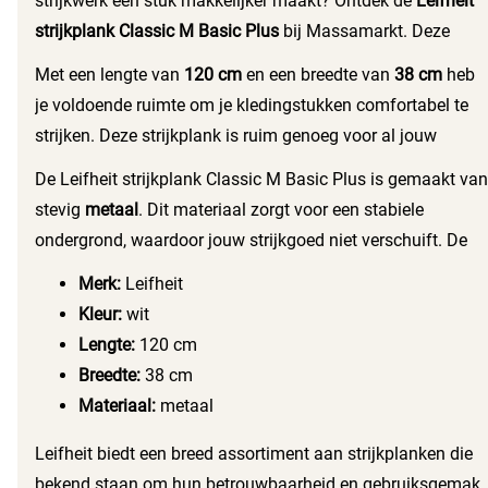
strijkwerk een stuk makkelijker maakt? Ontdek de
Leifheit
strijkplank Classic M Basic Plus
bij Massamarkt. Deze
strijkplank biedt alles wat je nodig hebt voor een glad
Met een lengte van
120 cm
en een breedte van
38 cm
heb
resultaat en minder moeite.
je voldoende ruimte om je kledingstukken comfortabel te
strijken. Deze strijkplank is ruim genoeg voor al jouw
strijkgoed, van kleine shirts tot grote lakens.
De Leifheit strijkplank Classic M Basic Plus is gemaakt van
stevig
metaal
. Dit materiaal zorgt voor een stabiele
ondergrond, waardoor jouw strijkgoed niet verschuift. De
strijkplank voelt robuust aan en gaat lang mee, zelfs bij
Merk:
Leifheit
intensief gebruik.
Kleur:
wit
Lengte:
120 cm
Breedte:
38 cm
Materiaal:
metaal
Leifheit biedt een breed assortiment aan strijkplanken die
bekend staan om hun betrouwbaarheid en gebruiksgemak.