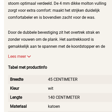
stoom optimaal verdeeld. De 4 mm dikke molton vulling
zorgt voor extra comfort: maakt het strijken duidelijk
comfortabeler en is bovendien zacht voor de was.
Door de dubbele bevestiging zit het overtrek strak en
zonder vouwen om de plank. Het aantrekkoord is
gemakkelijk aan te spannen met de koordstopper en de
Easy Fit klittenbandbevestiging aan de zijkant zorgt dat het
Lees meer
overtrek stevig blijft zitten. Het overtrek is Oeko-Tex-
gecertificeerd en gegarandeerd vrij van schadelijke stoffen.
Tabel met productinfo
Overtrek Perfect Steam L/Universal past op alle
Breedte
45 CENTIMETER
strijkplanken met stoomgenerator, tot maximaal 140 x 45
cm.
Kleur
wit
Lengte
140 CENTIMETER
Materiaal
katoen