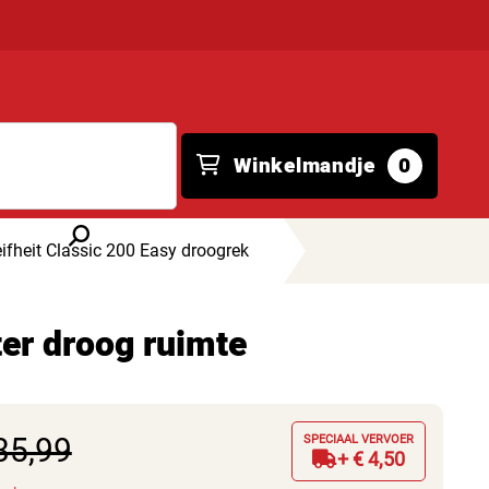
Winkelmandje
0
ifheit Classic 200 Easy droogrek
ter droog ruimte
35,99
SPECIAAL VERVOER
+ € 4,50