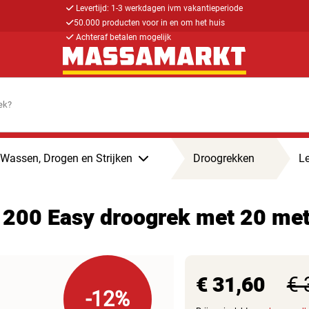
Levertijd: 1-3 werkdagen ivm vakantieperiode
50.000 producten voor in en om het huis
Achteraf betalen mogelijk
Wassen, Drogen en Strijken
Droogrekken
Le
c 200 Easy droogrek met 20 me
€ 31,60
€ 
-12%