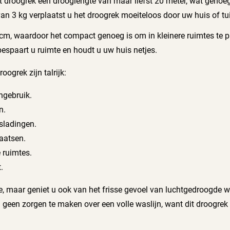
et droogrek een drooglengte van maar liefst 20 meter, wat genoe
n 3 kg verplaatst u het droogrek moeiteloos door uw huis of tu
m, waardoor het compact genoeg is om in kleinere ruimtes te pas
espaart u ruimte en houdt u uw huis netjes.
ogrek zijn talrijk:
ngebruik.
n.
sladingen.
laatsen.
 ruimtes.
.
ie, maar geniet u ook van het frisse gevoel van luchtgedroogde w
 geen zorgen te maken over een volle waslijn, want dit droogrek