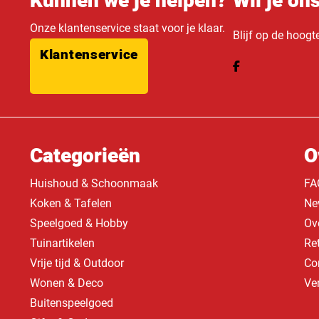
Kunnen we je helpen?
Wil je on
Onze klantenservice staat voor je klaar.
Blijf op de hoogt
Klantenservice
Categorieën
O
Huishoud & Schoonmaak
FA
Koken & Tafelen
Ne
Speelgoed & Hobby
Ov
Tuinartikelen
Re
Vrije tijd & Outdoor
Co
Wonen & Deco
Ve
Buitenspeelgoed