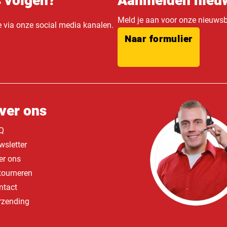
s volgen?
Aanmelden nieuw
Meld je aan voor onze nieuwsbr
e via onze social media kanalen.
Naar formulier
ver ons
Q
wsletter
er ons
tourneren
ntact
rzending