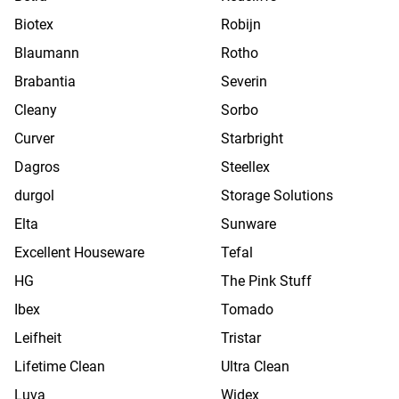
Biotex
Robijn
Blaumann
Rotho
Brabantia
Severin
Cleany
Sorbo
Curver
Starbright
Dagros
Steellex
durgol
Storage Solutions
Elta
Sunware
Excellent Houseware
Tefal
HG
The Pink Stuff
Ibex
Tomado
Leifheit
Tristar
Lifetime Clean
Ultra Clean
Luva
Widex