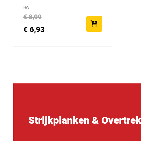
HG
€ 8,99
€ 6,93
Strijkplanken & Overtre