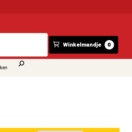
Winkelmandje
0
kken