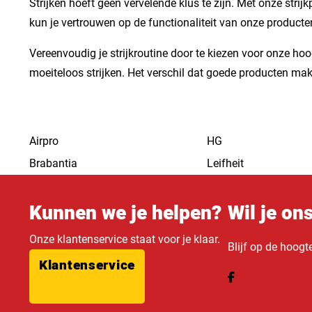
Strijken hoeft geen vervelende klus te zijn. Met onze str
kun je vertrouwen op de functionaliteit van onze producten.
Vereenvoudig je strijkroutine door te kiezen voor onze h
moeiteloos strijken. Het verschil dat goede producten mak
Airpro
HG
Brabantia
Leifheit
Kunnen we je helpen?
Wil je on
Onze klantenservice staat voor je klaar.
Blijf op de hoogt
Klantenservice