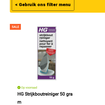
< Gebruik ons filter menu
SALE
Op voorraad
HG Strijkboutreiniger 50 gra
m