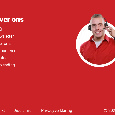
ver ons
Q
wsletter
er ons
tourneren
ntact
rzending
rkt
Disclaimer
Privacyverklaring
© 202