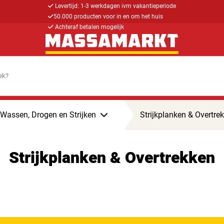
Levertijd: 1-3 werkdagen ivm vakantieperiode
50.000 producten voor in en om het huis
Achteraf betalen mogelijk
Wassen, Drogen en Strijken
Strijkplanken & Overtre
Strijkplanken & Overtrekken