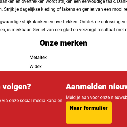
ijkplanken en overtrekken wordt strijken een eenvoudige taak. 
 Strijk je dagelijkse kleding of lakens en geniet van een mooi re
oogwaardige strijkplanken en overtrekken. Ontdek de oplossingen
en, is merkbaar. Geniet van een glad en verzorgd resultaat met m
Onze merken
Metaltex
Widex
s volgen?
Aanmelden nieuw
Meld je aan voor onze nieuwsbr
e via onze social media kanalen.
Naar formulier