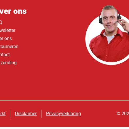
ver ons
Q
wsletter
er ons
tourneren
ntact
rzending
rkt
Disclaimer
Privacyverklaring
© 202