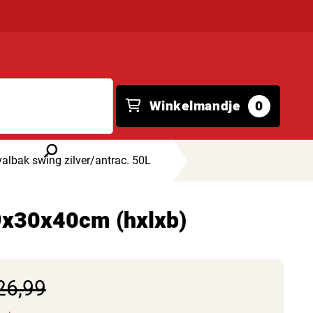
Winkelmandje
0
valbak swing zilver/antrac. 50L
69x30x40cm (hxlxb)
26,99