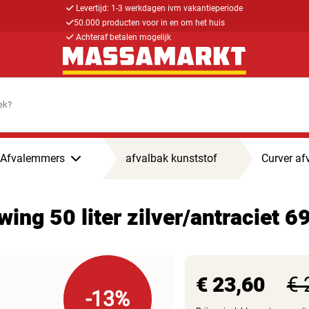
Levertijd: 1-3 werkdagen ivm vakantieperiode
50.000 producten voor in en om het huis
Achteraf betalen mogelijk
Afvalemmers
afvalbak kunststof
Curver af
wing 50 liter zilver/antraciet 
€ 23,60
€ 
-13%