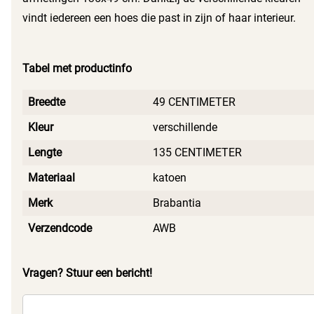
vindt iedereen een hoes die past in zijn of haar interieur.
Jouw strijkervaring wordt niet alleen gemakkelijker, maar
ook veel plezieriger.
Tabel met productinfo
Breedte
49 CENTIMETER
Kleur
verschillende
Lengte
135 CENTIMETER
Materiaal
katoen
Merk
Brabantia
Verzendcode
AWB
Vragen? Stuur een bericht!