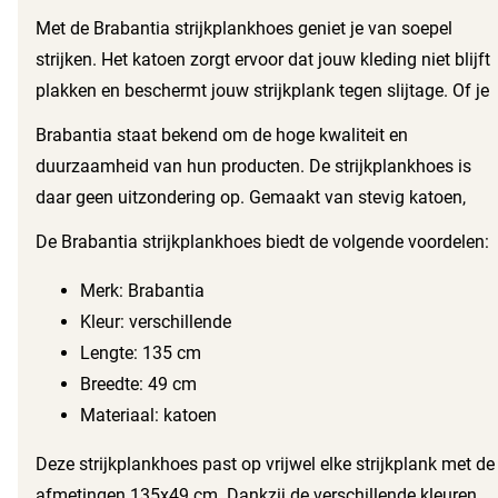
gemaakt van hoogwaardig katoen en past perfect op
Met de Brabantia strijkplankhoes geniet je van soepel
strijkplanken met een lengte van 135 cm en een breedte
strijken. Het katoen zorgt ervoor dat jouw kleding niet blijft
van 49 cm.
plakken en beschermt jouw strijkplank tegen slijtage. Of je
nu delicate stoffen of dikkere materialen strijkt, deze hoes
Brabantia staat bekend om de hoge kwaliteit en
biedt altijd de optimale bescherming en een glad resultaat.
duurzaamheid van hun producten. De strijkplankhoes is
daar geen uitzondering op. Gemaakt van stevig katoen,
gaat deze hoes lang mee en blijft hij mooi, zelfs na
De Brabantia strijkplankhoes biedt de volgende voordelen:
veelvuldig gebruik. Daarnaast biedt de hoes een zachte
onderlaag van 2 mm dik, waardoor je nog beter kunt
Merk: Brabantia
strijken.
Kleur: verschillende
Lengte: 135 cm
Breedte: 49 cm
Materiaal: katoen
Deze strijkplankhoes past op vrijwel elke strijkplank met de
afmetingen 135x49 cm. Dankzij de verschillende kleuren