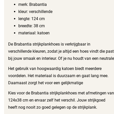
strijkervaring. Door de perfecte pasvorm blijft de hoes
merk: Brabantia
stevig op zijn plaats, zonder te verschuiven. Zo strijk je
kleur: verschillende
sneller en zonder frustraties.
lengte: 124 cm
breedte: 38 cm
materiaal: katoen
De Brabantia strijkplankhoes is verkrijgbaar in
verschillende kleuren, zodat je altijd een hoes vindt die past
bij jouw smaak en interieur. Of je nu houdt van een neutrale
uitstraling of juist een opvallende kleur, Brabantia heeft het
Het gebruik van hoogwaardig katoen biedt meerdere
allemaal.
voordelen. Het materiaal is duurzaam en gaat lang mee.
Daarnaast zorgt het voor een gelijkmatige
warmteverdeling, zodat je kledingstukken perfect glad
Kies voor de Brabantia strijkplankhoes met afmetingen van
worden gestreken. Geen kreukels, alleen maar gladde en
124x38 cm en ervaar zelf het verschil. Jouw strijkgoed
verzorgde kleding.
heeft nog nooit zo goed gelegen op de strijkplank.