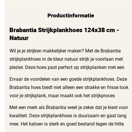
Productinformatie
Brabantia Strijkplankhoes 124x38 cm -
Natuur
Wil je je strijken makkelijker maken? Met de Brabantia
strijkplankhoes in de kleur natuur strijk je voortaan met
plezier. Deze hoes past perfect op strijkplanken met een
lengte van 124 cm en een breedte van 38 cm. Door de
Ervaar de voordelen van een goede strijkplankhoes. Deze
hoogwaardige katoenkwaliteit geniet je van een glad en
Brabantia hoes biedt niet alleen een strakke en frisse look
kreukvrij resultaat.
voor je strijkplank, maar maakt ook het strijkproces
efficiënter. Dankzij de stevige katoenen stof glijdt je
Met een merk als Brabantia weet je zeker dat je kiest voor
strijkijzer soepel over je kledingstukken. Zeg vaarwel tegen
kwaliteit. Deze strijkplankhoes is duurzaam en gaat lang
vervelende kreukels en hallo tegen perfect gestreken
mee. Het katoen is sterk en goed bestand tegen de hitte
wasgoed.