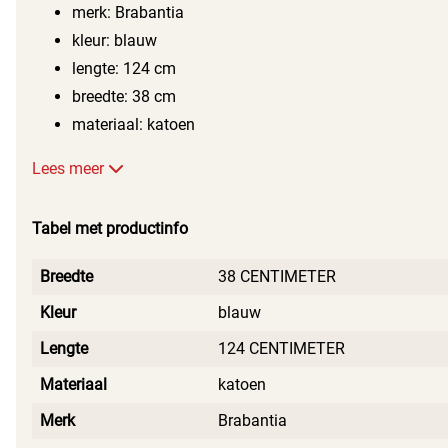
van je strijkijzer, waardoor je keer op keer kunt genieten van
merk: Brabantia
een perfect gestreken resultaat.
kleur: blauw
lengte: 124 cm
breedte: 38 cm
materiaal: katoen
Lees meer
Tabel met productinfo
Breedte
38 CENTIMETER
Kleur
blauw
Lengte
124 CENTIMETER
Materiaal
katoen
Merk
Brabantia