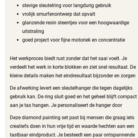
stevige sleutelring voor langdurig gebruik
vrolijk smurfenontwerp dat opvalt
glanzende resin steentjes voor een hoogwaardige
uitstraling
goed project voor fijne motoriek en concentratie
Het werkproces biedt rust zonder dat het saai voelt. Je
verdeelt het werk in korte blokken en ziet snel resultaat. De
kleine details maken het eindresultaat bijzonder en zorgen
dat je trots bent op je eigen werk. Het materiaal pakt
De afwerking levert een sleutelhanger die tegen dagelijks
makkelijk vast en de steentjes blijven keurig zitten op de
gebruik kan. De ring sluit goed en het geheel blijft compact
lijmlaag zodra je ze aandrukt.
aan je tas hangen. Je personaliseert de hanger door
meerdere sets te maken en te combineren of door een
Deze diamond painting set past bij mensen die graag iets
unieke positie op de sleutelbos te kiezen. Het resultaat blijft
creatiefs doen in hun vrije tijd en waarde hechten aan een
helder en glanzend, ook wanneer je de hanger vaak
tastbaar eindproduct. Je besteedt een paar ontspannende