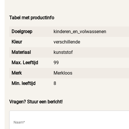
gebruikt.
momenten aan een klein kunstwerkje dat praktisch nut
heeft. De instructies houden het proces overzichtelijk zodat
Tabel met productinfo
je zonder stress kunt genieten van het maakproces.
Doelgroep
kinderen_en_volwassenen
Kleur
verschillende
Materiaal
kunststof
Max. Leeftijd
99
Merk
Merkloos
Min. leeftijd
8
Vragen? Stuur een bericht!