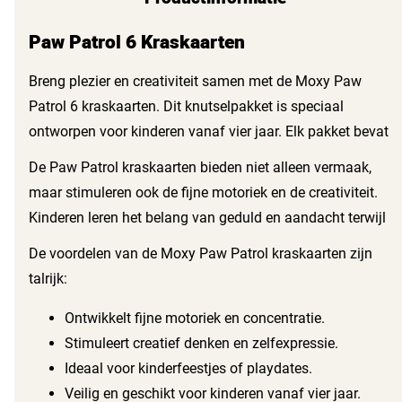
Paw Patrol 6 Kraskaarten
Breng plezier en creativiteit samen met de Moxy Paw
Patrol 6 kraskaarten. Dit knutselpakket is speciaal
ontworpen voor kinderen vanaf vier jaar. Elk pakket bevat
zes kleurrijke kraskaarten van 19,5 x 19,5 cm, perfect voor
De Paw Patrol kraskaarten bieden niet alleen vermaak,
urenlang speelplezier. De kinderen kunnen met de
maar stimuleren ook de fijne motoriek en de creativiteit.
bijgeleverde kraspen hun eigen ontwerpen onthullen en
Kinderen leren het belang van geduld en aandacht terwijl
hun fantasie de vrije loop laten.
ze voorzichtig het kraslaagje weg krassen. Dit maakt het
De voordelen van de Moxy Paw Patrol kraskaarten zijn
een geweldige activiteit voor zowel individueel spelen als in
talrijk:
groepsverband met vrienden of familie.
Ontwikkelt fijne motoriek en concentratie.
Stimuleert creatief denken en zelfexpressie.
Ideaal voor kinderfeestjes of playdates.
Veilig en geschikt voor kinderen vanaf vier jaar.