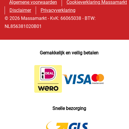
Algemene voorwaarden
Cookieverklaring Massamarkt
Disclaimer
Privacyverklaring
© 2026 Massamarkt - KvK: 66065038 - BTW:
NL856381020B01
Gemakkelijk en veilig betalen
Snelle bezorging