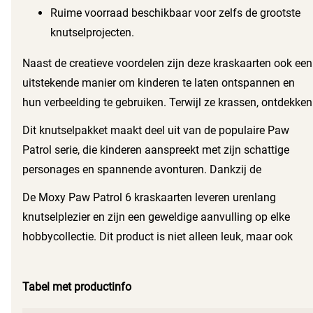
Ruime voorraad beschikbaar voor zelfs de grootste
knutselprojecten.
Naast de creatieve voordelen zijn deze kraskaarten ook een
uitstekende manier om kinderen te laten ontspannen en
hun verbeelding te gebruiken. Terwijl ze krassen, ontdekken
ze verborgen afbeeldingen en kleuren, wat zorgt voor
Dit knutselpakket maakt deel uit van de populaire Paw
verrassingen en vreugde bij elke beweging van de kraspen.
Patrol serie, die kinderen aanspreekt met zijn schattige
personages en spannende avonturen. Dankzij de
herkenbaarheid van de Paw Patrol, zullen kinderen
De Moxy Paw Patrol 6 kraskaarten leveren urenlang
enthousiast zijn om aan de slag te gaan met deze
knutselplezier en zijn een geweldige aanvulling op elke
kraskaarten.
hobbycollectie. Dit product is niet alleen leuk, maar ook
educatief en helpt kinderen zich op verschillende manieren
te ontwikkelen. Laat de creativiteit bloeien met deze
Tabel met productinfo
fantastische kraskaarten!