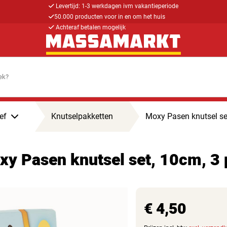
Levertijd: 1-3 werkdagen ivm vakantieperiode
50.000 producten voor in en om het huis
Achteraf betalen mogelijk
ef
Knutselpakketten
Moxy Pasen knutsel se
xy Pasen knutsel set, 10cm, 3 
€ 4,50