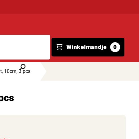
Winkelmandje
0
t, 10cm, 3 pcs
pcs