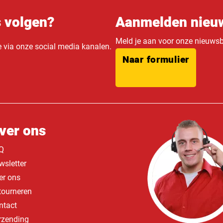
s volgen?
Aanmelden nieuw
Meld je aan voor onze nieuwsbr
e via onze social media kanalen.
Naar formulier
ver ons
Q
wsletter
er ons
tourneren
ntact
rzending