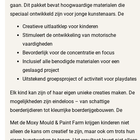
beleven urenlang plezier met het maken van hun eigen
gaan. Dit pakket bevat hoogwaardige materialen die
boerderijfiguren. Het stimuleert niet alleen hun creativiteit,
speciaal ontwikkeld zijn voor jonge kunstenaars. De
maar ook de fijne motoriek en concentratie.
gebruiksvriendelijke instructies begeleiden je stap voor
Creatieve uitlaatklep voor kinderen
stap door het proces. Hier zijn enkele voordelen van de
Stimuleert de ontwikkeling van motorische
Moxy Mould & Paint Farm:
vaardigheden
Bevorderlijk voor de concentratie en focus
Inclusief alle benodigde materialen voor een
geslaagd project
Uitstekend groepsproject of activiteit voor playdates
Elk kind kan zijn of haar eigen unieke creaties maken. De
mogelijkheden zijn eindeloos – van schattige
boerderijdieren tot kleurrijke boerderijgebouwen. De
combinatie van gips gieten en schilderen maakt dit pakket
Met de Moxy Mould & Paint Farm krijgen kinderen niet
bijzonder veelzijdig en aantrekkelijk. Kinderen leren ook om
alleen de kans om creatief te zijn, maar ook om trots hun
geduldig te zijn, omdat het proces van gips gieten enige tijd