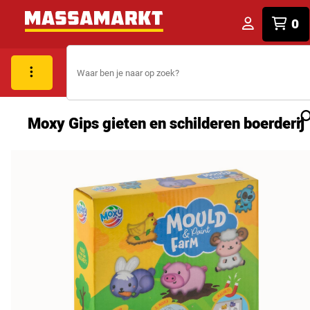
0
Moxy Gips gieten en schilderen boerderij