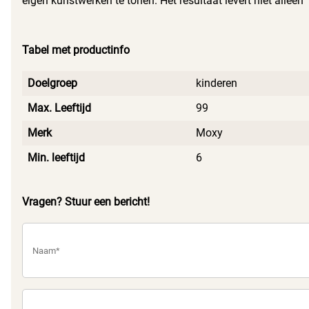
eigen kunstwerken te tonen. Het resultaat levert niet alleen
vergt voordat ze verder kunnen met het schilderen.
een mooi eindproduct op, maar ook onvergetelijke
herinneringen. Dit hobbypakket is perfect voor
Tabel met productinfo
verjaardagsfeestjes, knutselmiddagen of als
verjaardagscadeau. Maak de creativiteit van je kind vrij en
Doelgroep
kinderen
geniet samen van het proces van gips gieten en schilderen!
Max. Leeftijd
99
Merk
Moxy
Min. leeftijd
6
Vragen? Stuur een bericht!