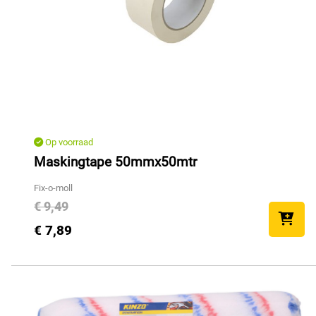
Op voorraad
Maskingtape 50mmx50mtr
Fix-o-moll
€ 9,49
€ 7,89