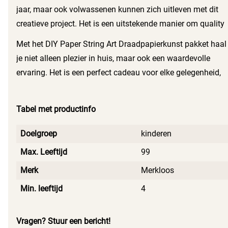
je creaties op in de woonkamer, kinderkamer of werkkamer.
jaar, maar ook volwassenen kunnen zich uitleven met dit
Je maakt niet alleen iets unieks, maar ook een persoonlijk
creatieve project. Het is een uitstekende manier om quality
statement voor je ruimte.
time door te brengen en samen herinneringen te creëren.
Met het DIY Paper String Art Draadpapierkunst pakket haal
De mogelijkheden zijn eindeloos: maak kleurrijke vormen,
je niet alleen plezier in huis, maar ook een waardevolle
letters of zelfs abstracte kunstwerken. Laat je verbeelding
ervaring. Het is een perfect cadeau voor elke gelegenheid,
de vrije loop en zie wat je kunt creëren!
of het nu voor een verjaardag, feestdagen of zomaar is.
Geef de creativiteit de ruimte en ontdek wat je allemaal
Tabel met productinfo
kunt maken met dit veelzijdige knutselpakket.
Doelgroep
kinderen
Max. Leeftijd
99
Merk
Merkloos
Min. leeftijd
4
Vragen? Stuur een bericht!