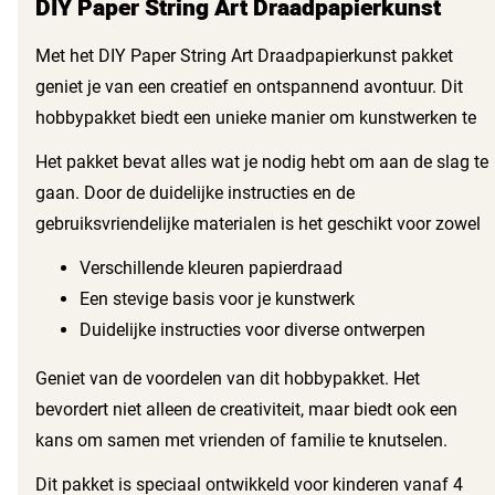
DIY Paper String Art Draadpapierkunst
Met het DIY Paper String Art Draadpapierkunst pakket
geniet je van een creatief en ontspannend avontuur. Dit
hobbypakket biedt een unieke manier om kunstwerken te
maken met papierdraad. Het stimuleert de creativiteit en
Het pakket bevat alles wat je nodig hebt om aan de slag te
laat kinderen en volwassenen spelenderwijs ontdekken wat
gaan. Door de duidelijke instructies en de
ze kunnen maken. Je haalt niet alleen een leuk project in
gebruiksvriendelijke materialen is het geschikt voor zowel
huis, maar ook een activiteit die fantasie en
beginners als ervaren creatieve zielen. Met dit pakket ga je
Verschillende kleuren papierdraad
handvaardigheid bevordert.
aan de slag met:
Een stevige basis voor je kunstwerk
Duidelijke instructies voor diverse ontwerpen
Geniet van de voordelen van dit hobbypakket. Het
bevordert niet alleen de creativiteit, maar biedt ook een
kans om samen met vrienden of familie te knutselen.
Bovendien past het perfect in verschillende interieurs. Hang
Dit pakket is speciaal ontwikkeld voor kinderen vanaf 4