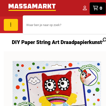
0
DIY Paper String Art Draadpapierkunst