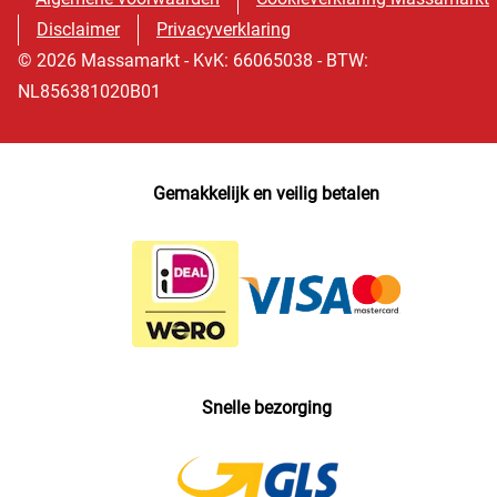
Disclaimer
Privacyverklaring
© 2026 Massamarkt - KvK: 66065038 - BTW:
NL856381020B01
Gemakkelijk en veilig betalen
Snelle bezorging