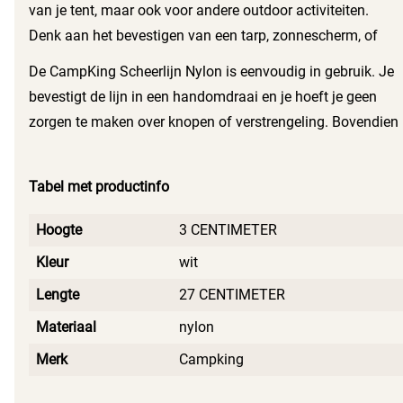
van je tent, maar ook voor andere outdoor activiteiten.
Denk aan het bevestigen van een tarp, zonnescherm, of
zelfs het veilig opbergen van je spullen. Dankzij de lengte
De CampKing Scheerlijn Nylon is eenvoudig in gebruik. Je
van 4 meter heb je voldoende flexibiliteit om je uitrusting
bevestigt de lijn in een handomdraai en je hoeft je geen
precies te plaatsen zoals jij dat wilt.
zorgen te maken over knopen of verstrengeling. Bovendien
berg je de lijnen gemakkelijk op in de meegeleverde zak,
zodat je alles netjes bij elkaar houdt.
Tabel met productinfo
Hoogte
3 CENTIMETER
Kleur
wit
Lengte
27 CENTIMETER
Materiaal
nylon
Merk
Campking