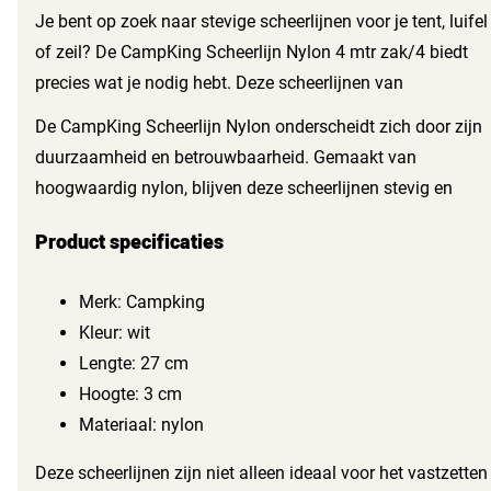
Je bent op zoek naar stevige scheerlijnen voor je tent, luifel
of zeil? De CampKing Scheerlijn Nylon 4 mtr zak/4 biedt
precies wat je nodig hebt. Deze scheerlijnen van
topkwaliteit zorgen ervoor dat jouw kampeeruitrusting
De CampKing Scheerlijn Nylon onderscheidt zich door zijn
stevig op zijn plaats blijft staan, zelfs bij sterke wind. Met
duurzaamheid en betrouwbaarheid. Gemaakt van
deze scheerlijnen geniet je van een zorgeloze
hoogwaardig nylon, blijven deze scheerlijnen stevig en
kampeervakantie.
veilig, zelfs na langdurig gebruik. De witte kleur zorgt niet
Product specificaties
alleen voor een neutrale uitstraling, maar ook voor extra
zichtbaarheid in de schemering.
Merk: Campking
Kleur: wit
Lengte: 27 cm
Hoogte: 3 cm
Materiaal: nylon
Deze scheerlijnen zijn niet alleen ideaal voor het vastzetten