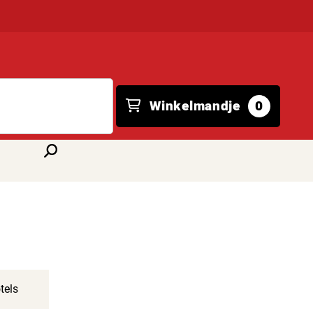
Winkelmandje
0
tels