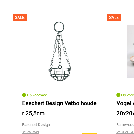
SALE
SALE
Op voorraad
Op voor
Esschert Design Vetbolhoude
Vogel 
r 25,5cm
20x20
Esschert Design
Farmwood
€ 2,99
€ 12,