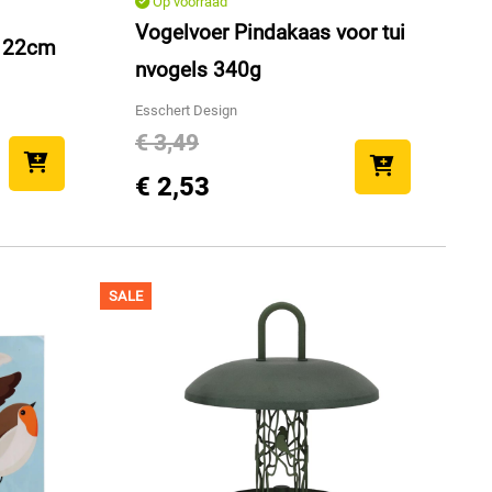
Op voorraad
Vogelvoer Pindakaas voor tui
o 22cm
nvogels 340g
Esschert Design
€ 3,49
€ 2,53
SALE