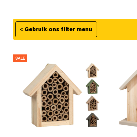
< Gebruik ons filter menu
SALE