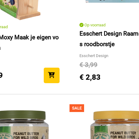
Op voorraad
raad
Esschert Design Raam
 Moxy Maak je eigen vo
s roodborstje
s
Esschert Design
€ 3,99
9
€ 2,83
SALE