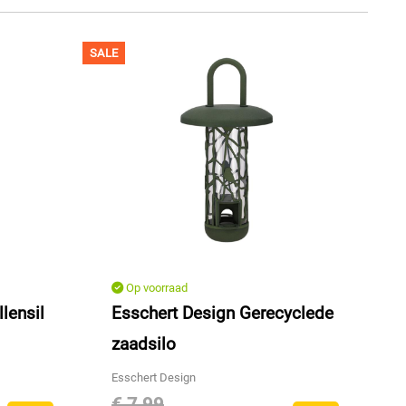
SALE
Op voorraad
lensil
Esschert Design Gerecyclede
zaadsilo
Esschert Design
€ 7,99