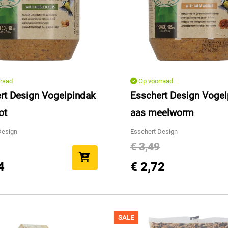
raad
Op voorraad
rt Design Vogelpindak
Esschert Design Voge
ot
aas meelworm
Design
Esschert Design
€ 3,49
4
€ 2,72
SALE