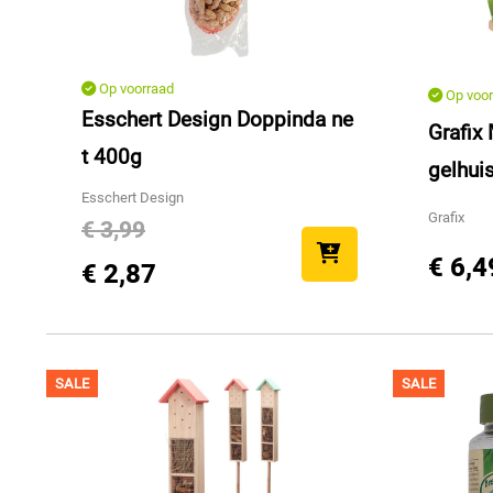
Op voorraad
Op voor
Esschert Design Doppinda ne
Grafix
t 400g
gelhui
Esschert Design
Grafix
€ 3,99
€ 6,4
€ 2,87
SALE
SALE