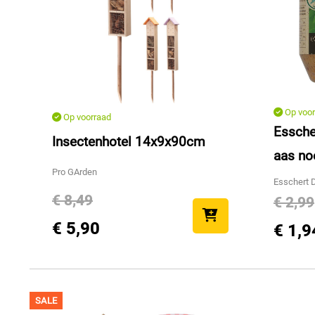
Op voor
Op voorraad
Essche
Insectenhotel 14x9x90cm
aas no
Pro GArden
Esschert 
€ 8,49
€ 2,99
€ 5,90
€ 1,9
SALE