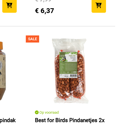
€ 6,37
SALE
Op voorraad
lpindak
Best for Birds Pindanetjes 2x