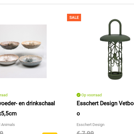
SALE
raad
Op voorraad
voeder- en drinkschaal
Esschert Design Vetbol
x5,5cm
o
 Animals
Esschert Design
49
€ 7,99