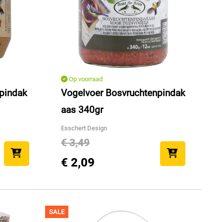
Op voorraad
lpindak
Vogelvoer Bosvruchtenpindak
aas 340gr
Esschert Design
€ 3,49
€ 2,09
SALE