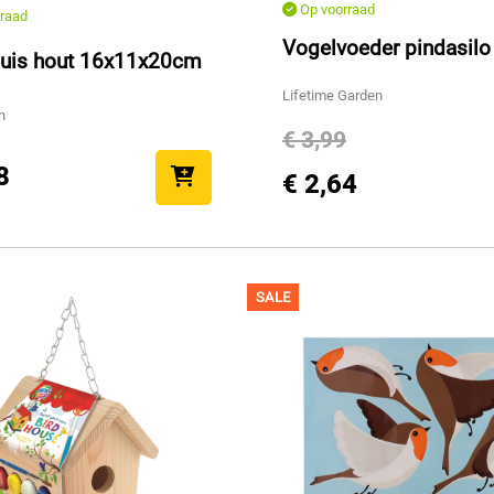
Op voorraad
raad
Vogelvoeder pindasil
uis hout 16x11x20cm
Lifetime Garden
n
€ 3,99
8
€ 2,64
SALE