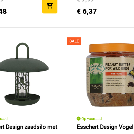
48
€ 6,37
SALE
raad
Op voorraad
rt Design zaadsilo met
Esschert Design Voge