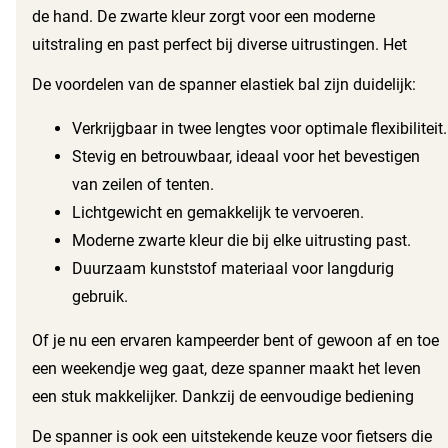
en betrouwbare ondersteuning voor verschillende
de hand. De zwarte kleur zorgt voor een moderne
doeleinden, van kamperen tot het bevestigen van zeilen.
uitstraling en past perfect bij diverse uitrustingen. Het
kunststof materiaal maakt de spanner licht en duurzaam,
De voordelen van de spanner elastiek bal zijn duidelijk:
waardoor je deze gemakkelijk meeneemt op al je
avonturen. Of je nu aan het fietsen bent of een weekendje
Verkrijgbaar in twee lengtes voor optimale flexibiliteit.
weg gaat, deze spanner is een must-have voor jouw
Stevig en betrouwbaar, ideaal voor het bevestigen
uitrusting.
van zeilen of tenten.
Lichtgewicht en gemakkelijk te vervoeren.
Moderne zwarte kleur die bij elke uitrusting past.
Duurzaam kunststof materiaal voor langdurig
gebruik.
Of je nu een ervaren kampeerder bent of gewoon af en toe
een weekendje weg gaat, deze spanner maakt het leven
een stuk makkelijker. Dankzij de eenvoudige bediening
bevestig je snel en veilig alles wat je nodig hebt. Geen
De spanner is ook een uitstekende keuze voor fietsers die