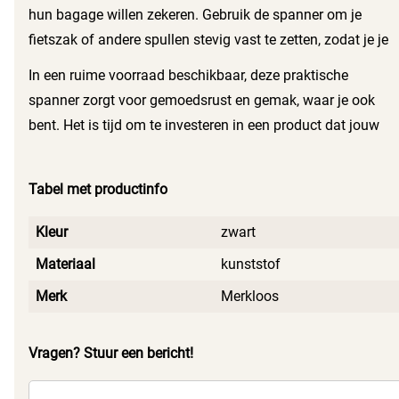
gedoe meer met losse zeilen of andere bevestigingen; met
hun bagage willen zekeren. Gebruik de spanner om je
deze spanner heb je alles onder controle.
fietszak of andere spullen stevig vast te zetten, zodat je je
geen zorgen hoeft te maken tijdens het rijden. Het maakt
In een ruime voorraad beschikbaar, deze praktische
niet uit waar de reis je brengt, met deze spanner ben je
spanner zorgt voor gemoedsrust en gemak, waar je ook
altijd goed voorbereid.
bent. Het is tijd om te investeren in een product dat jouw
outdoor-ervaring naar een hoger niveau tilt. Met de spanner
elastiek bal ben je verzekerd van kwaliteit en
Tabel met productinfo
gebruiksgemak.
Kleur
zwart
Materiaal
kunststof
Merk
Merkloos
Vragen? Stuur een bericht!