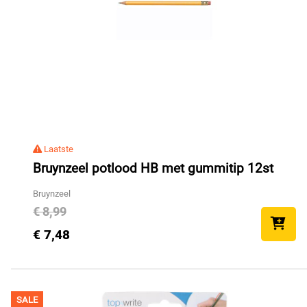
Laatste
Bruynzeel potlood HB met gummitip 12st
Bruynzeel
€ 8,99
€ 7,48
SALE