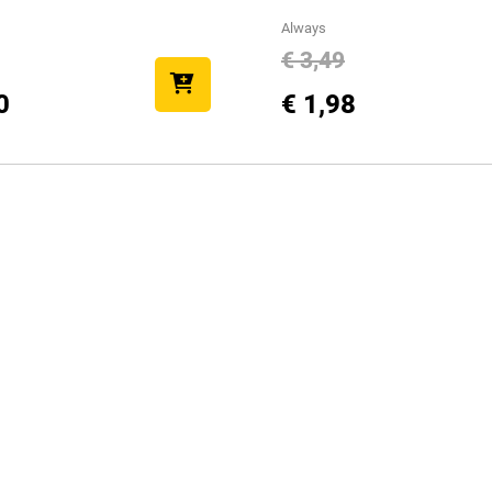
Always
€ 3,49
€ 1,98
0