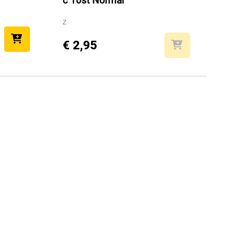
c 10st Normal
Z
€ 2,95