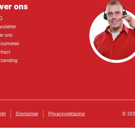
ver ons
Q
wsletter
er ons
tourneren
ntact
rzending
rkt
Disclaimer
Privacyverklaring
© 202