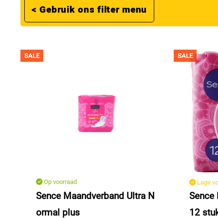
< Gebruik ons filter menu
SALE
SALE
Op voorraad
Lage vo
Sence Maandverband Ultra N
Sence
ormal plus
12 stu