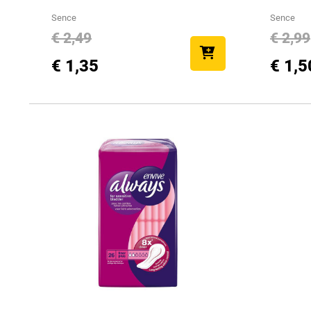
Sence
Sence
€ 2,49
€ 2,99
€ 1,35
€ 1,5