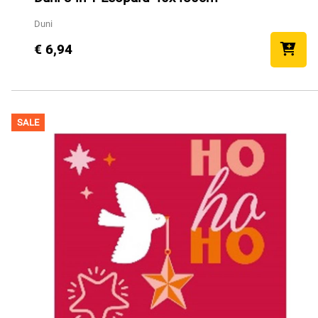
Duni
€ 6,94
SALE