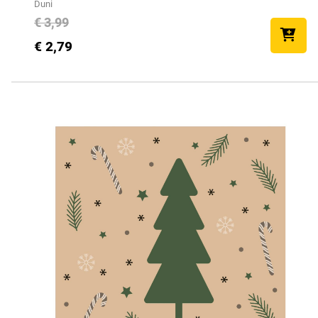
Duni
€ 3,99
€ 2,79