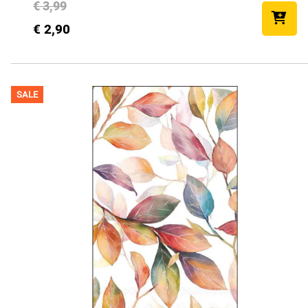
€ 3,99
€ 2,90
SALE