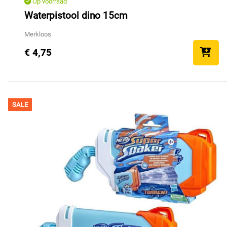
Op voorraad
Waterpistool dino 15cm
Merkloos
€ 4,75
SALE