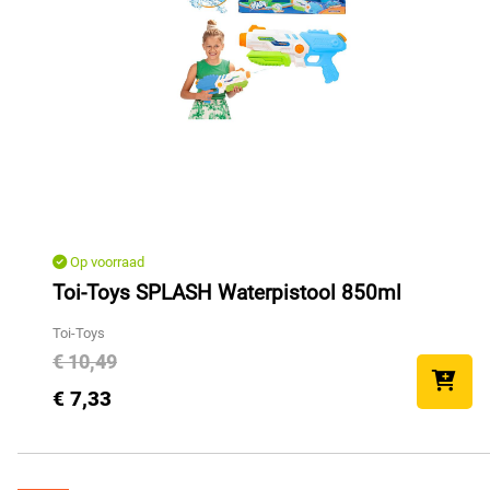
Op voorraad
Toi-Toys SPLASH Waterpistool 850ml
Toi-Toys
€ 10,49
€ 7,33