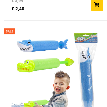
€ 3,99
€ 2,40
SALE