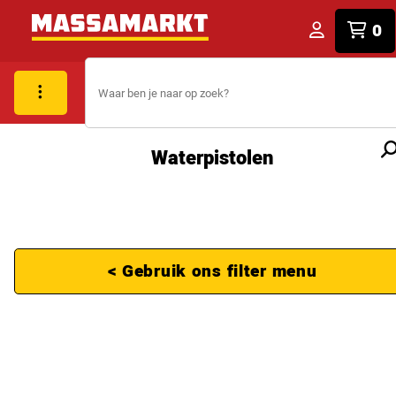
0
Waterpistolen
< Gebruik ons filter menu