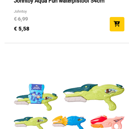
Johntoy Aqua Fun waterpistool 54cm
Johntoy
€ 6,99
€ 5,58