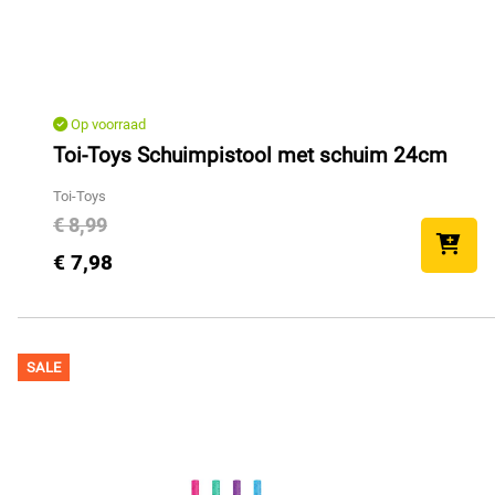
Op voorraad
Toi-Toys Schuimpistool met schuim 24cm
Toi-Toys
€ 8,99
€ 7,98
SALE