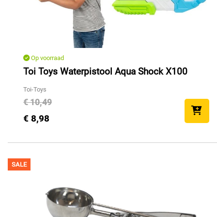
Op voorraad
Toi Toys Waterpistool Aqua Shock X100
Toi-Toys
€ 10,49
€ 8,98
SALE