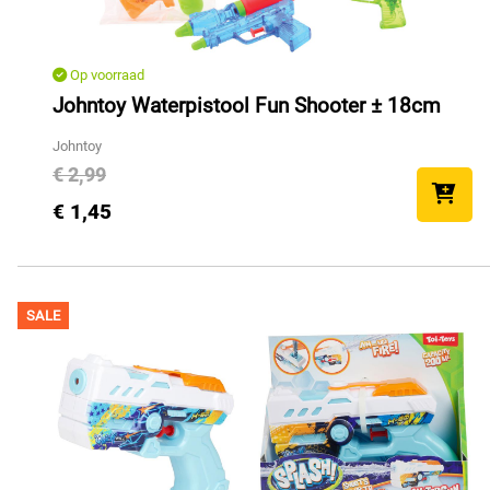
Op voorraad
Johntoy Waterpistool Fun Shooter ± 18cm
Johntoy
€ 2,99
€ 1,45
SALE