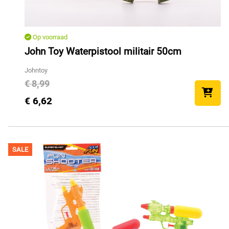
Op voorraad
John Toy Waterpistool militair 50cm
Johntoy
€ 8,99
€ 6,62
SALE