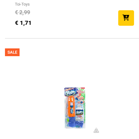
Toi-Toys
€ 2,99
€ 1,71
SALE