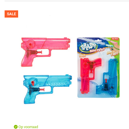
SALE
Op voorraad