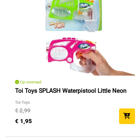
Op voorraad
Toi Toys SPLASH Waterpistool Little Neon
Toi-Toys
€ 2,99
€ 1,95