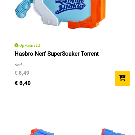
Op voorraad
Hasbro Nerf SuperSoaker Torrent
Nerf
€ 8,49
€ 6,40