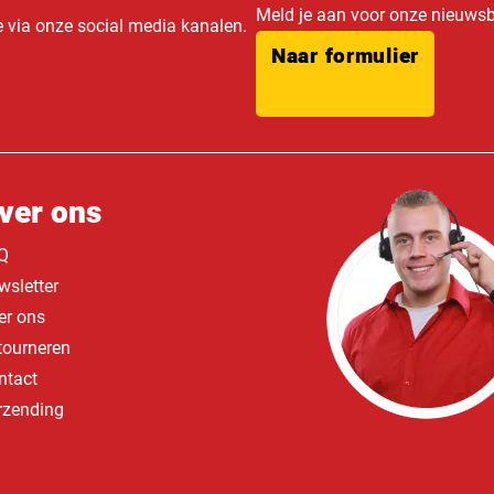
Meld je aan voor onze nieuwsbr
e via onze social media kanalen.
Naar formulier
ver ons
Q
wsletter
er ons
tourneren
ntact
rzending