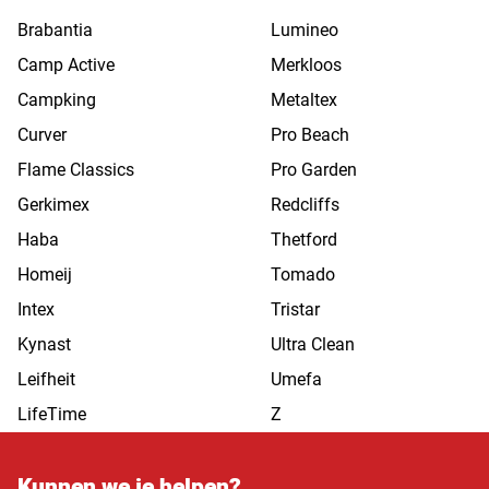
Brabantia
Lumineo
Camp Active
Merkloos
Campking
Metaltex
Curver
Pro Beach
Flame Classics
Pro Garden
Gerkimex
Redcliffs
Haba
Thetford
Homeij
Tomado
Intex
Tristar
Kynast
Ultra Clean
Leifheit
Umefa
LifeTime
Z
Kunnen we je helpen?